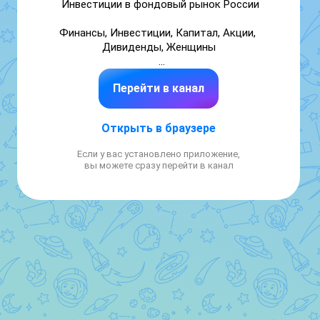
Инвестиции в фондовый рынок России

Финансы, Инвестиции, Капитал, Акции, 
Дивиденды, Женщины

По рекламе:

Перейти в канал
https://clck.ru/3TdLM8

Открыть в браузере
https://t.me/+YFNbUyvgmcswMmIy

Если у вас установлено приложение,
Или биржу 
вы можете сразу перейти в канал
https://telega.in/m/CAPITALIST_2033

Не ИИР ни ИП ни ЗАО ни ООО ни ПАО