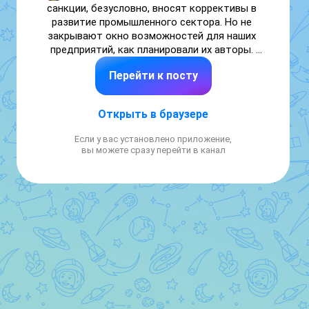
санкции, безусловно, вносят коррективы в 
развитие промышленного сектора. Но не 
закрывают окно возможностей для наших 
предприятий, как планировали их авторы. 
Уральские производства на основе 
Перейти к посту
собственных научных и инженерных 
решений создают новые 
конкурентоспособные линейки продукции, 
Открыть в браузере
укрепляют свою индустриальную базу.

Если у вас установлено приложение,
Особое внимание уделяем развитию 
вы можете сразу перейти в канал
высокотехнологичных производств. В 2025 
году в регионе на 34,6% увеличилось 
производство электронных и оптических 
изделий. Одними из лидеров Свердловской 
области в этой сфере являются «Уральский 
оптико-механический завод» и «Прософт-
системы».

Значимых результатов добились 
предприятия, работающие в сфере 
производства химических веществ и 