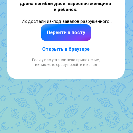
дрона погибли двое: взрослая женщина 
и ребёнок. 
Их достали из-под завалов разрушенного 
подъезда. Это наше общее горе.

Перейти к посту
Родным окажем и моральную, и 
материальную помощь.

Открыть в браузере
Искренне соболезную всем, кто потерял 
близких. Мы видим очередное 
Если у вас установлено приложение,
бесчеловечное преступление против 
вы можете сразу перейти в канал
мирного населения.