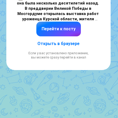
она была несколько десятилетий назад. 
В преддверии Великой Победы в 
Мосгордуме открылась выставка работ 
уроженца Курской области, жителя 
столицы и участника Великой 
Перейти к посту
Отечественной войны Игоря 
Николаевича Антипенко, который 
недавно отметил вековой юбилей.
 С 
Открыть в браузере
огромным удовольствием передал свои 
поздравления и приветствие Игорю 
Если у вас установлено приложение,
Николаевичу. 

вы можете сразу перейти в канал
🌳 Родное приграничье и любовь к своей 
малой родине. Игорь Николаевич — не 
профессиональный художник. Кисти взял в 
руки только на пенсии и начал 
воспроизводить на холстах живописную 
природу Курской земли, рабочий посёлок, в 
котором жил, храмы. Каждая картина будто 
машина времени отправляет в прошлое и 
показывает жизнь довоенной курской 
глубинки. 
