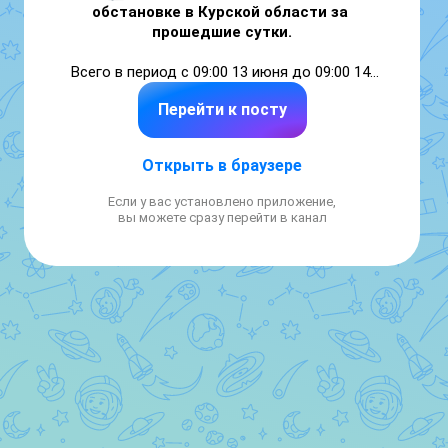
обстановке в Курской области за 
прошедшие сутки.
Всего в период с 09:00 13 июня до 09:00 14 
июня сбито 168 вражеских беспилотников 
Перейти к посту
различного типа. 95 раз враг применил 
артиллерию по отселённым районам. 20 раз 
беспилотники атаковали нашу территорию 
Открыть в браузере
с помощью взрывных устройств.

Если у вас установлено приложение,
В результате атак в селе Нижний Мордок 
вы можете сразу перейти в канал
Глушковского района повреждено 
остекление, кровля и фасад домовладения.

В слободе Белой Беловского района 
повреждены забор дома и автомобиль.

Погибших и пострадавших нет.

ХИНШТЕЙН. Подписаться в VK
 | 
MAX
 | 
Telegram
.