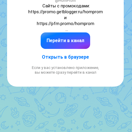
@HomProm
Сайты с промокодами:

https://promo.getblogger.ru/homprom

и

https://pfm.promo/homprom

по рекламе https://telega.in/m/HomProm

Перейти в канал
Контент 18+👀
Открыть в браузере
Если у вас установлено приложение,
вы можете сразу перейти в канал