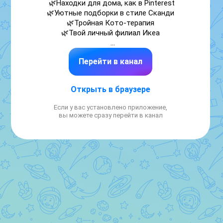
🌿Находки для дома, как в Pinterest

🌿Уютные подборки в стиле Сканди

🌿Тройная Кото-терапия

🌿Твой личный филиал Икеа

Я - Юля, сотрудничество: 
Перейти в канал
https://vk.cc/cUxfWx

Канал в ТГ: https://t.me/Juli_Jay_home (25 к)

Открыть в браузере
Мой второй канал: 
https://max.ru/hygge_life_me

Если у вас установлено приложение,
вы можете сразу перейти в канал
Мои подборки: 
https://max.ru/join/hIQ1Nq_tLZtiXvHU8H6Q4LEKYTfRDd
Y