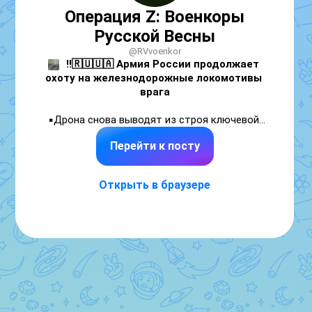
Операция Z: Военкоры
Русской Весны
@RVvoenkor
‼️🇷🇺🇺🇦 Армия России продолжает 
охоту на железнодорожные локомотивы 
врага
▪️Дрона снова выводят из строя ключевой 
для логистики Украины транспорт. 

Перейти к посту
▪️Один из тепловозов уничтожен на 
промышленном предприятии в Каменском 
Днепропетровской области, другой — в 
Открыть в браузере
⚠️Подписаться на RV: 
MAX
 | 
t.me/RVvoenkor