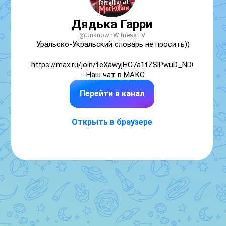
Дядька Гарри
@UnknownWitnessTV
Уральско-Укральский словарь не просить))

https://max.ru/join/feXawyjHC7a1fZSlPwuD_NDO6aW9X
 - Наш чат в МАКС
Перейти в канал
Открыть в браузере