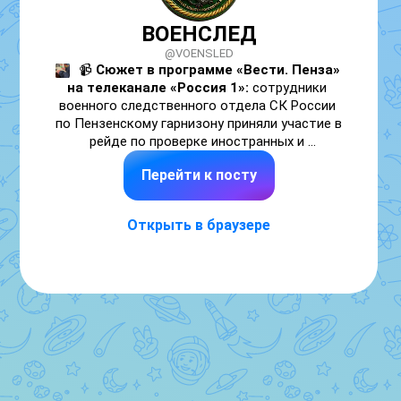
ВОЕНСЛЕД
@VOENSLED
📹
 Сюжет в программе «Вести. Пенза» 
на телеканале «Россия 1»:
 сотрудники 
военного следственного отдела СК России 
по Пензенскому гарнизону приняли участие в 
рейде по проверке иностранных и 
натурализованных граждан. Проверено 
Перейти к посту
несколько сотен человек, среди которых 
выявлены 10 граждан, уклоняющихся от 
постановки на воинский учет, которых 
Открыть в браузере
доставили в военный комиссариат.

Подписывайтесь на ВОЕНСЛЕД