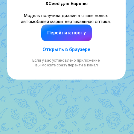
XCeed для Европы
Модель получила дизайн в стиле новых 
автомобилей марки: вертикальная оптика, 
переработанные бамперы и обновленный 
Перейти к посту
салон с двумя 12,3-дюймовыми экранами.

В линейке двигателей остались бензиновые 
Открыть в браузере
турбомоторы 1.0 и 1.6 мощностью до 180 
лошадиных сил. Привод — только передний. 
Если у вас установлено приложение,
Kia также доработала подвеску и 
вы можете сразу перейти в канал
расширила список электронных 
ассистентов.

Продажи рестайлингового XCeed в Европе 
стартуют уже летом.