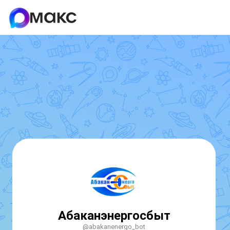
Абаканэнергосбыт
@abakanenergo_bot