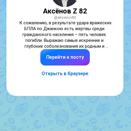
Аксёнов Z 82
@aksenov82
К сожалению, в результате удара вражеских 
БПЛА по Джанкою есть жертвы среди 
гражданского населения – пять человек 
погибли. Выражаю самые искренние и 
глубокие соболезнования их родным и 
близким. Органами власти будет оказана 
Перейти к посту
вся необходимая помощь и поддержка.

На месте работают профильные службы. 
Открыть в браузере
Держу ситуацию на личном контроле. Прошу 
сохранять спокойствие и доверять только 
официальной информации.