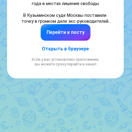
года в местах лишения свободы

В Кузьминском суде Москвы поставили 
точку в громком деле экс-руководителей 
газовой отрасли Краснодарского края. Их 
Перейти к посту
признали виновными в создании целой 
преступной группировки и в том, что они 
неплохо нажились на незаконных денежных 
Открыть в браузере
средствах. Приговор оказался суровым: 
сроки тюремного заключения варьируются 
Если у вас установлено приложение,
от восьми до двадцати одного года. К тому 
вы можете сразу перейти в канал
же, им предстоит выплатить штрафы на 
сумму, превышающую 800 миллионов рублей 
— такую информацию распространила 
пресс-служба московских судов.