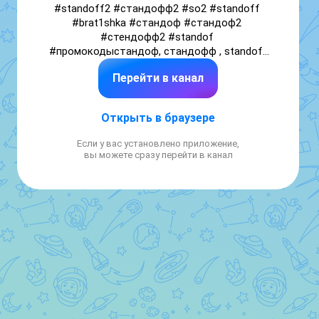
#standoff2 #стандофф2 #so2 #standoff 
#brat1shka #стандоф #стандоф2 
#стендофф2 #standof 
#промокодыстандоф, стандофф , standoff

реклама https://clck.ru/3SJYTt или 
Перейти в канал
https://vk.cc/cV6sJz
Открыть в браузере
Если у вас установлено приложение,
вы можете сразу перейти в канал