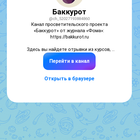
Баккурот
@ch_52027193884860
Канал просветительского проекта 
«Баккурот» от журнала «Фома»: 

https://bakkurot.ru

Здесь вы найдете отрывки из курсов, 
полезные гуманитарные знания, прямые 
Перейти в канал
эфиры от экспертов с православным 
мировоззрением, спецпредложения, скидки 
и добрый юмор!
Открыть в браузере