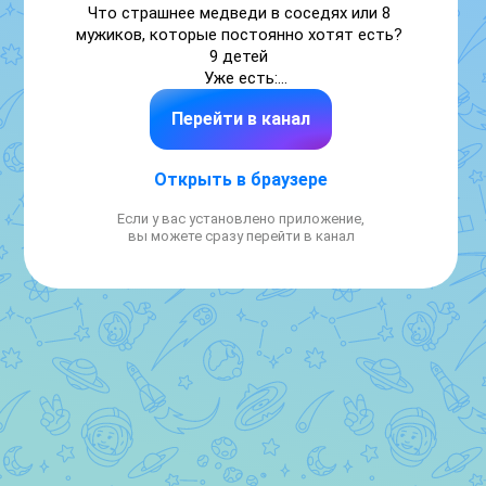
Что страшнее медведи в соседях или 8 
мужиков, которые постоянно хотят есть? 

9 детей 

Уже есть:

8 мальчиков

Перейти в канал
7 погодок

Десятый будет?

Сотрудничество👇

Открыть в браузере
https://max.ru/u/f9LHodD0cOKUgGqvNRGPnftynP0vbW
Если у вас установлено приложение,
вы можете сразу перейти в канал