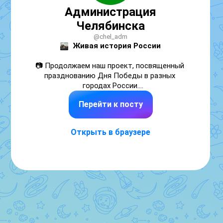
Администрация
Челябинска
@chel_adm
Живая история России
📷 Продолжаем наш проект, посвященный 
празднованию Дня Победы в разных 
городах России.

Перейти к посту
На втором видео Воронеж — город воинской 
славы, который неофициально называют 
«столицей Черноземья».

Открыть в браузере
🇷🇺 Мы вновь оживили черно-белые снимки 
с помощью современных технологий, чтобы 
передать атмосферу великого праздника и 
показать героев фронтовых лет.

🙌 Благодарим 
Государственный архив 
Воронежской области
 за памятные кадры.
