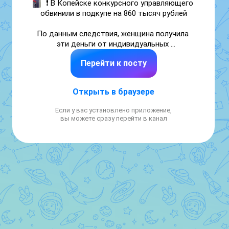
❗ 
В Копейске конкурсного управляющего 
обвинили в подкупе на 860 тысяч рублей
По данным следствия, женщина получила 
эти деньги от индивидуальных 
предпринимателей, а взамен обеспечила им 
Перейти к посту
привилегированное положение при 
приобретении имущества организации-
банкрота. Договоры заключались 
Открыть в браузере
напрямую, без проведения торгов. 
Компания работала в сфере 
Если у вас установлено приложение,
животноводства.

вы можете сразу перейти в канал
"Фигурантка реализовала нежилые здания в 
Увельском районе, наружные сети 
водопровода и освещения, ограждение 
фермы, электрораспределительные шкафы, 
наковальню, весы на 30 тонн, 
сенохранилище, трактор и другие 
производственные объекты", — сообщили в 
ГУ МВД России по Челябинской области.
По материалам полицейских в 