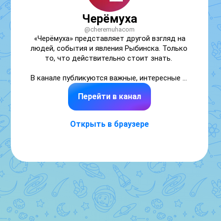
Черёмуха
@cheremuhacom
«Черёмуха» представляет другой взгляд на 
людей, события и явления Рыбинска. Только 
то, что действительно стоит знать. 

В канале публикуются важные, интересные и 
эксклюзивные сообщения. Больше 
Перейти в канал
информации — на сайте «Ч»: cheremuha.com. 
Остаёмся на связи.
Открыть в браузере