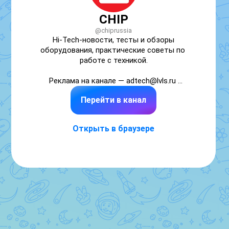
CHIP
@chiprussia
Hi-Tech-новости, тесты и обзоры 
оборудования, практические советы по 
работе с техникой.

Реклама на канале — adtech@lvls.ru 

Перейти в канал
Вся информация, не содержащая пометки 
«реклама», является редакторским мнением 
и/или носит информационно справочный 
Открыть в браузере
характер.