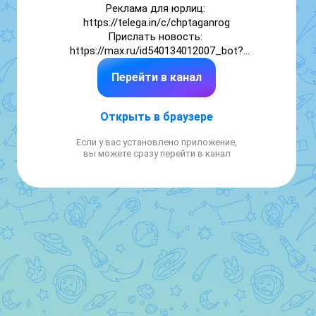
Реклама для юрлиц: 
https://telega.in/c/chptaganrog

Прислать новость: 
https://max.ru/id540134012007_bot?
start=E8hGLPaJH7869w
Перейти в канал
Открыть в браузере
Если у вас установлено приложение,
вы можете сразу перейти в канал