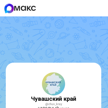
Чувашский край
@chuv_kray