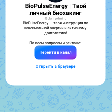
BioPulseEnergy | Твой
личный биохакинг
@clariryofmind
BioPulseEnergy — твоя инструкция по 
максимальной энергии и активному 
долголетию!

По всем вопросам и рекламе: 
https://iimax.ru/Andrey102

Перейти в канал
Подготовлено в образовательных целях. Не 
содержит медицинских рекомендаций.

Открыть в браузере
Менеджер - https://iimax.ru/pomogach

Биржа - 
https://telega.in/channels/clariryofmind/card_max/?
r=-TOn2kORgmMI

Сервис аналитики MAX - https://maxframe.ru