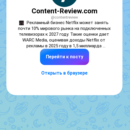
Content-Review.com
@contentreview
Рекламный бизнес Netflix может занять 
почти 10% мирового рынка на подключенных 
телевизорах к 2027 году. Такие оценки дает 
WARC Media, оценивая доходы Netflix от 
рекламы в 2025 году в 1,5 миллиарда 
долларов. Сейчас это 3,3% от выручки 
Перейти к посту
Netflix, но в WARC Media уверены, что 
рекламная выручка стриминга в 2026 году 
удвоится, а к 2030 году превысит 8 
Открыть в браузере
миллиардов долларов.

Аудитория Netflix по всему миру 
приближается к 1 миллиарду человек при 315 
миллионах подписчиков, а количество часов 
просмотра составляет 200 миллиардов в 
год. Сегодня абонентская плата является 
основным источником дохода Netflix, но 
дешевая подписка с условием просмотра 
рекламы из эксперимента превращается в 