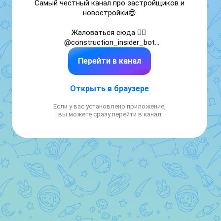
Самый честный канал про застройщиков и 
новостройки😎

Жаловаться сюда 👉🏻 
@construction_insider_bot

Все интересное выложу😉

Перейти в канал
По рекламе в MAX к агентству — +7 951 169-
51-39
Открыть в браузере
Если у вас установлено приложение,
вы можете сразу перейти в канал