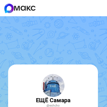
ЕЩЁ Самара
@eshcho