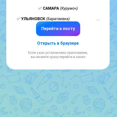
✅ 
САМАРА
(Курумоч)

✅ 
УЛЬЯНОВСК
 (Баратаевка)   
Перейти к посту
🔹
СНЯТЫ
 ограничения
 на прием и выпуск 
воздушных судов.

Открыть в браузере
🧑‍🧑‍🧒‍🧒 
Ограничения необходимы для 
обеспечения безопасности полетов.
Если у вас установлено приложение,
вы можете сразу перейти в канал
✈️ 
Говорит Росавиация