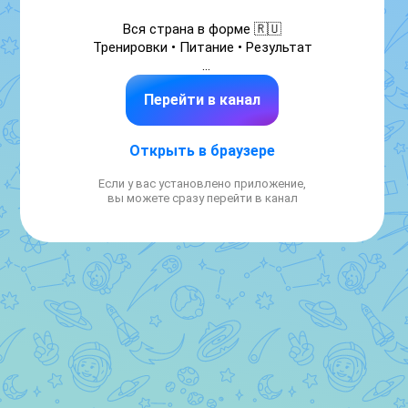
Вся страна в форме 🇷🇺

Тренировки • Питание • Результат

https://telega.in/channels/fitnation_ru/card_max
Перейти в канал
https://maxframe.ru/channel-
Открыть в браузере
profile/73747647601226/
Если у вас установлено приложение,
вы можете сразу перейти в канал