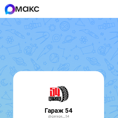
Гараж 54
@garage__54