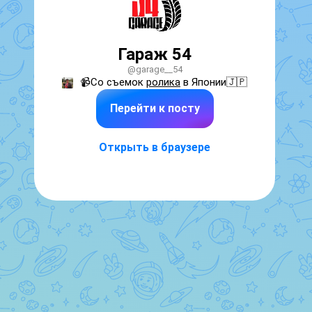
Гараж 54
@garage__54
📹Со съемок 
ролика
 в Японии🇯🇵
Перейти к посту
Открыть в браузере