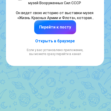
музей Вооруженных Сил СССР 

Он ведет свою историю от выставки-музея 
«Жизнь Красных Армии и Флота», которая 
открылась в 1920 году в Верхних торговых 
Перейти к посту
рядах на Красной площади. После этого 
музей переименовывался, переходил в 
разные подчинения и даже несколько раз 
Открыть в браузере
переезжал.

Если у вас установлено приложение,
Сегодня на пространстве размером пять 
вы можете сразу перейти в канал
тысяч квадратных метров практически 
половину экспозиционного пространства 
занимают залы, посвященные Великой 
Отечественной войне. В музее хранится 
Знамя Победы, водруженное над 
рейхстагом в мае 1945 года.

#памятныедаты_ИсторияРФ