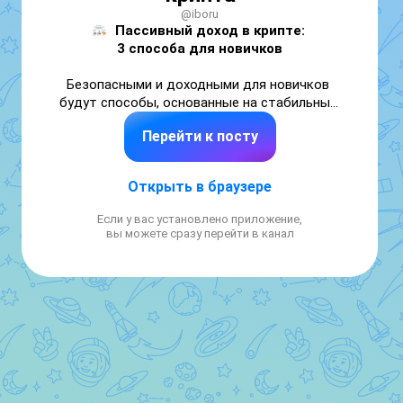
@iboru
Пассивный доход в крипте: 

3 способа для новичков
Безопасными и доходными для новичков 
будут способы, основанные на стабильных 
монетах - стейблах (где 1 монета = 1 
Перейти к посту
доллару США) или активах с низким 
колебанием цены и понятными 
перспективами роста (золото).

Открыть в браузере
Сейчас я знаю три таких способа:

Если у вас установлено приложение,
вы можете сразу перейти в канал
• 1) ВАЛЮТНЫЙ ДЕПОЗИТ
То есть размещение стейблов под % в 
разделе EARN на любой крупной бирже 
(например Bybit).

Доходность обычно колеблется в 
диапазоне 6-12% годовых в долларах, что в 
разы выше, чем валютный депозит в банке.

Важно!
