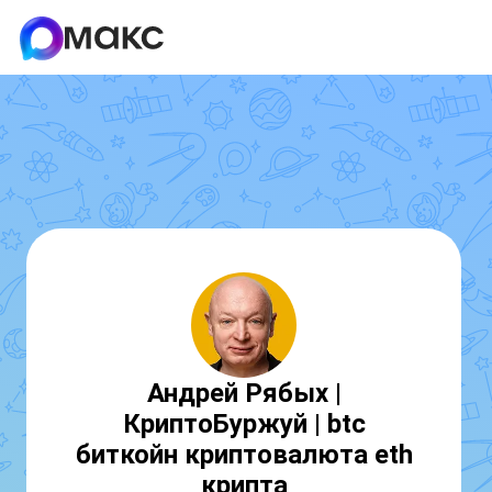
Андрей Рябых |
КриптоБуржуй | btc
биткойн криптовалюта eth
крипта