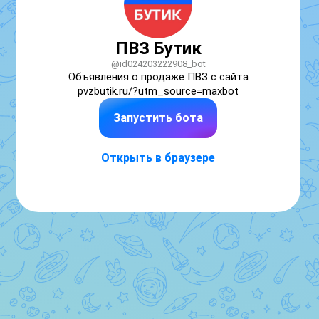
ПВЗ Бутик
@id024203222908_bot
Объявления о продаже ПВЗ с сайта 
pvzbutik.ru/?utm_source=maxbot
Запустить бота
Открыть в браузере