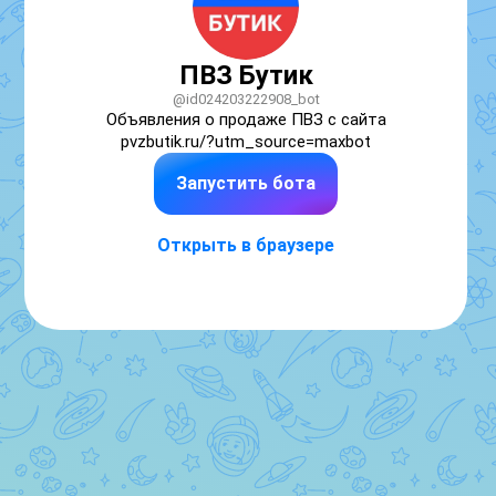
ПВЗ Бутик
@id024203222908_bot
Объявления о продаже ПВЗ с сайта 
pvzbutik.ru/?utm_source=maxbot
Запустить бота
Открыть в браузере