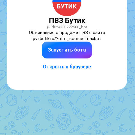
ПВЗ Бутик
@id024203222908_bot
Объявления о продаже ПВЗ с сайта 
pvzbutik.ru/?utm_source=maxbot
Запустить бота
Открыть в браузере