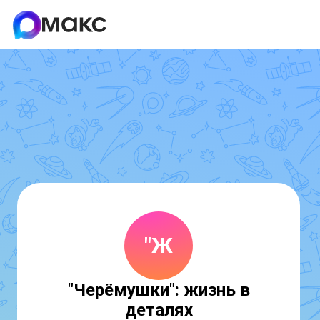
"Ж
"Черёмушки": жизнь в
деталях