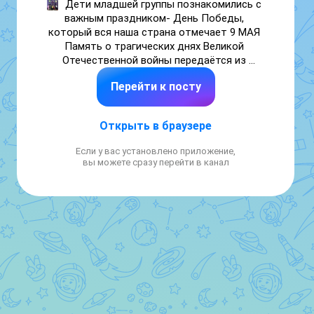
Дети младшей группы познакомились с 
важным праздником- День Победы, 
который вся наша страна отмечает 9 МАЯ 

Память о трагических днях Великой 
Отечественной войны передаётся из 
поколения в поколение 

Перейти к посту
И мы должны сохранить её 

Пусть  День Победы станет для малышей 
праздником памяти, благодарности и 
Открыть в браузере
радости за мирное небо!
Если у вас установлено приложение,
вы можете сразу перейти в канал