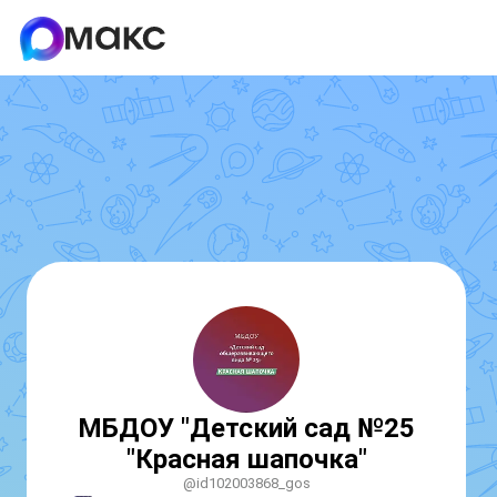
МБДОУ "Детский сад №25
"Красная шапочка"
@id102003868_gos