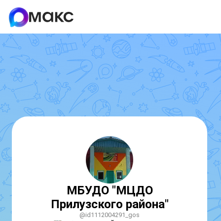
МБУДО "МЦДО
Прилузского района"
@id1112004291_gos