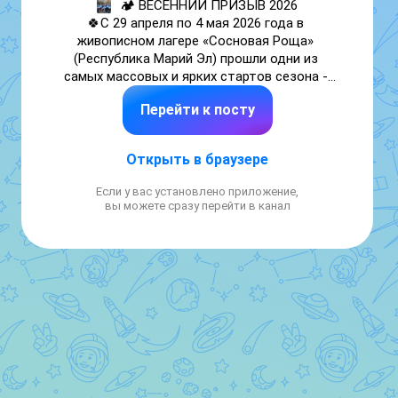
🏕️ ВЕСЕННИЙ ПРИЗЫВ 2026

🍀С 29 апреля по 4 мая 2026 года в 
живописном лагере «Сосновая Роща» 
(Республика Марий Эл) прошли одни из 
самых массовых и ярких стартов сезона - 
Всероссийские соревнования по 
Перейти к посту
спортивному туризму «Весенний призыв 
2026».

Открыть в браузере
🌲 В соревнованиях приняли участие более 
1800 участников на четырёх классах 
Если у вас установлено приложение,
дистанций. За победу боролись 
вы можете сразу перейти в канал
представители 29 регионов России - от 
Краснодарского края до Ханты-Мансийска 
и Ямало-Ненецкого автономного округа. 
Среди них: республики Башкортостан, Коми, 
Марий Эл, Мордовия, Татарстан, Удмуртия, 
Чувашия, Пермский и Ставропольский край, 
города Москва, Тюмень, Челябинск и многие 
другие. 🌍

🌲Наши девчонки показали отличные 
результаты:
