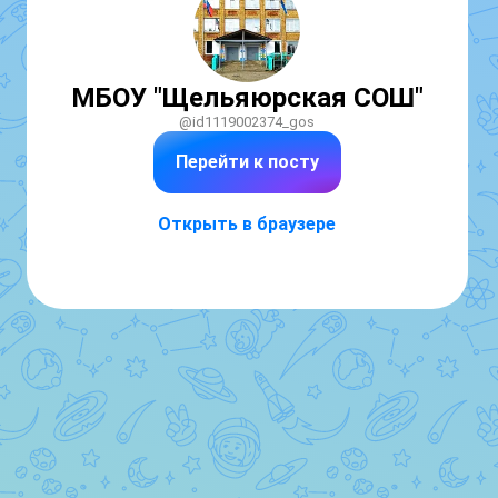
МБОУ "Щельяюрская СОШ"
@id1119002374_gos
Перейти к посту
Открыть в браузере