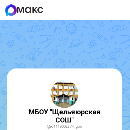
МБОУ "Щельяюрская
СОШ"
@id1119002374_gos