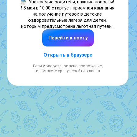
Уважаемые родители, важные новости! 

❗ 5 мая в 10:00 стартует приемная кампания 
на получение путевок в детские 
оздоровительные лагеря для детей, 
которым предусмотрена льготная путевка.

Перейти к посту
Добавлены смены и путевки на 
коммерческой основе в ДООЦ «Гренада» и 
ДОЛ «Мечта». 

Открыть в браузере
👉 Подача заявок на эти смены уже 
Если у вас установлено приложение,
открыта! Подробности на сайте: 
вы можете сразу перейти в канал
влето11.рф 

🌿 ДООЦ «Гренада» (Сыктывдинский район) 

Дополнительная смена для всех категорий 
детей на коммерческой основе 

Даты: 08.08 – 21.08 (14 дней) 

• Стоимость путевки: 37 800 руб. 

• После завершения смены можно получить 
компенсацию из средств республиканского 