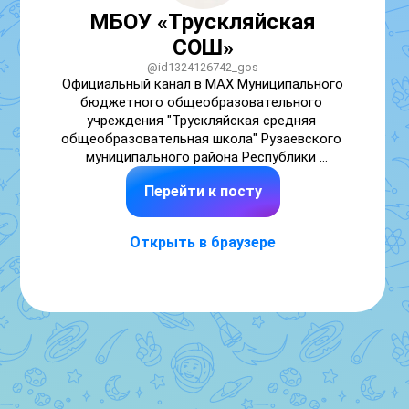
МБОУ «Трускляйская
СОШ»
@id1324126742_gos
Официальный канал в MAX Муниципального 
бюджетного общеобразовательного 
учреждения "Трускляйская средняя 
общеобразовательная школа" Рузаевского 
муниципального района Республики 
Мордовия

Перейти к посту
Мы Вконтакте: https://vk.com/trusklschool

Первичное отделение: 
Открыть в браузере
https://vk.com/firsttruschool