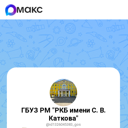
ГБУЗ РМ "РКБ имени С. В.
Каткова"
@id1326045383_gos