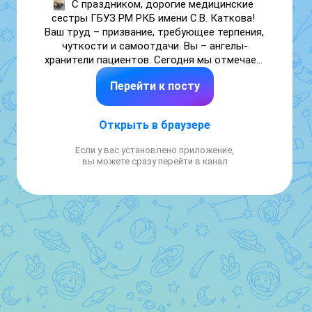
С праздником, дорогие медицинские 
сестры ГБУЗ РМ РКБ имени С.В. Каткова! 
Ваш труд – призвание, требующее терпения, 
чуткости и самоотдачи. Вы – ангелы-
хранители пациентов. Сегодня мы отмечаем 
ваш вклад и профессионализм. Лучшие из 
Перейти к посту
лучших награждены грамотами от 
Мордовской ассоциации медицинских 
сестер и администрации больницы за 
Открыть в браузере
достижения, преданность и 
добросовестный труд. Спасибо за вашу 
Если у вас установлено приложение,
работу, добрые сердца и золотые руки! 
вы можете сразу перейти в канал
Желаем здоровья, энергии и успехов! Вы – 
наша гордость! ❤️ 
#ДеньМедицинскойСестры 
#РКБИмениКаткова