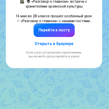
📚 «Разговор о главном»: встреча с 
хранителями эрзянской культуры

16 мая во 2В классе прошёл особенный урок 
— «Разговор о главном» с нашими гостями: 
Татьяной Ивановной Лариной и Г. С. 
Перейти к посту
Гребенцовым.

Татьяна Ивановна, журналист, редактор 
Открыть в браузере
газеты «Эрзянь мастор» и председатель 
Фонда сохранения этнокультурного 
Если у вас установлено приложение,
наследия, вместе с мордовским писателем 
вы можете сразу перейти в канал
Гребенцовым рассказали ребятам о 
богатейшей культуре и истории эрзянского 
народа.

Учащиеся 2В класса:

узнали много нового об эрзянском языке;

познакомились с творчеством мордовских 
бардов, поэтов и знаменитого ансамбля 
«Келу».

Гости подарили ребятам детские журналы, 