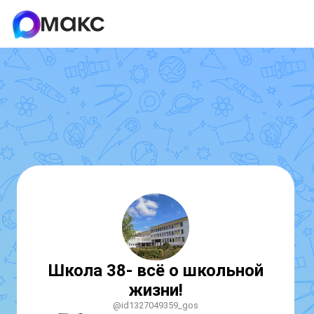
Школа 38- всё о школьной
жизни!
@id1327049359_gos