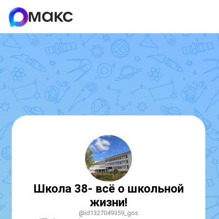
Школа 38- всё о школьной
жизни!
@id1327049359_gos