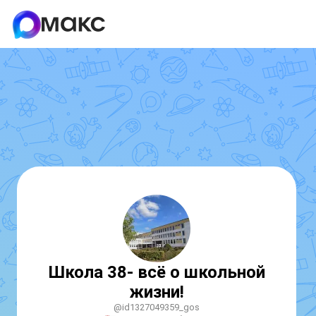
Школа 38- всё о школьной
жизни!
@id1327049359_gos