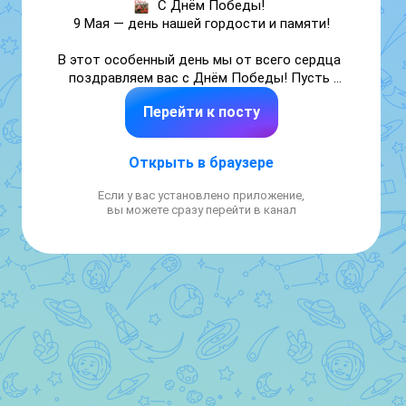
С Днём Победы! 

9 Мая — день нашей гордости и памяти!

В этот особенный день мы от всего сердца 
поздравляем вас с Днём Победы! Пусть 
память о великом подвиге наших предков 
Перейти к посту
всегда живёт в наших сердцах, а мир и 
свобода, завоёванные ими, будут для нас 
главной ценностью.

Открыть в браузере
Желаем вам и вашим семьям здоровья, 
Если у вас установлено приложение,
счастья, благополучия и мирного неба над 
вы можете сразу перейти в канал
головой! Пусть никогда не гаснет огонь 
памяти, а благодарность за их подвиг 
объединяет поколения.

С праздником! С Днём Великой Победы!