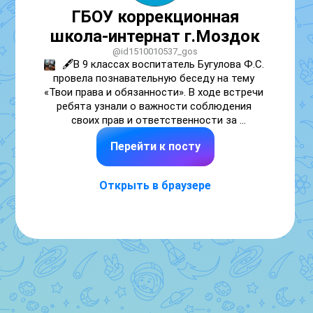
ГБОУ коррекционная
школа-интернат г.Моздок
@id1510010537_gos
🖋️В 9 классах воспитатель Бугулова Ф.С. 
провела познавательную беседу на тему 
«Твои права и обязанности». В ходе встречи 
ребята узнали о важности соблюдения 
своих прав и ответственности за 
выполнение обязанностей. ✅Особое 
Перейти к посту
внимание было уделено правам школьников, 
а также тому, как правильно защищать свои 
интересы и уважать права других. Такие 
Открыть в браузере
беседы помогают формировать у 
подростков гражданскую позицию и 
понимание значимости закона в 
повседневной жизни.