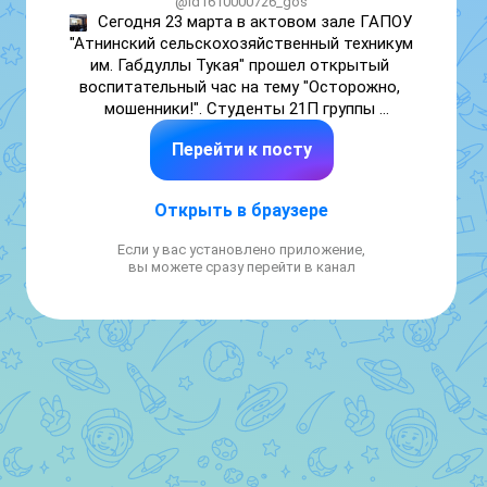
@id1610000726_gos
Сегодня 23 марта в актовом зале ГАПОУ 
"Атнинский сельскохозяйственный техникум 
им. Габдуллы Тукая" прошел открытый 
воспитательный час на тему "Осторожно, 
мошенники!". Студенты 21П группы 
рассказали обучающимся об основных 
Перейти к посту
видах мошенничества: телефонном, 
интернет-мошенничестве, финансовых 
пирамидах, а также о способах защиты от 
Открыть в браузере
мошеннических схем. Также студентам 
были продемонстрированы видеоролики по 
Если у вас установлено приложение,
теме.
вы можете сразу перейти в канал