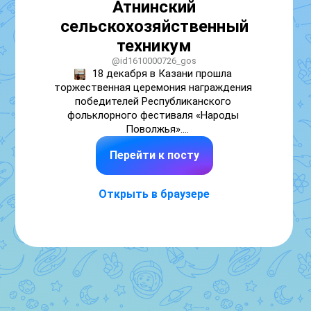
Атнинский
сельскохозяйственный
техникум
@id1610000726_gos
18 декабря в Казани прошла 
торжественная церемония награждения 
победителей Республиканского 
фольклорного фестиваля «Народы 
Поволжья».

  Хореографический коллектив Атнинского 
Перейти к посту
сельскохозяйственного техникума им. 
Габдуллы Тукая «Ритм», дуэт Аглиуллина 
Инсафа и Гиниятовой Адили были 
Открыть в браузере
награждены дипломами III степени, 
вокальный ансамбль «Яшьлек» стал 
дипломантом фестиваля «Народы 
Поволжья».

  Поздравляем наших студентов и 
руководителя Шакирова Г.М. Желаем 
дальнейших творческих успехов и побед!