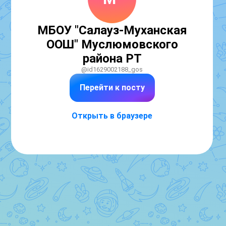
МБОУ "Салауз-Муханская
ООШ" Муслюмовского
района РТ
@id1629002188_gos
Перейти к посту
Открыть в браузере